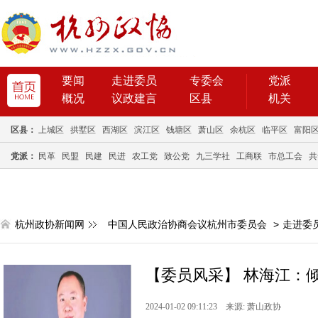
要闻
走进委员
专委会
党派
概况
议政建言
区县
机关
区县：
上城区
拱墅区
西湖区
滨江区
钱塘区
萧山区
余杭区
临平区
富阳
党派：
民革
民盟
民建
民进
农工党
致公党
九三学社
工商联
市总工会
共
杭州政协新闻网
中国人民政治协商会议杭州市委员会
>
走进委
【委员风采】 林海江：
2024-01-02 09:11:23 来源: 萧山政协