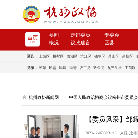
要闻
走进委员
专委会
概况
议政建言
区县
区县：
上城区
拱墅区
西湖区
滨江区
钱塘区
萧山区
余杭区
党派：
民革
民盟
民建
民进
农工党
致公党
九三学社
工商联
杭州政协新闻网
中国人民政治协商会议杭州市委员会
【委员风采】邹耀东
2023-12-07 08:31:18 来源: 建