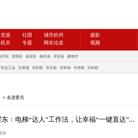
党派
社团
城市杭州
摄影
机关
专题
网友论道
视频
临平区
富阳区
临安区
桐庐县
淳安县
建德市
市总工会
共青团
市妇联
市文联
市科协
市侨联
社科联
>
走进委员
：电梯“达人”工作法，让幸福“一键直达”...
德政协