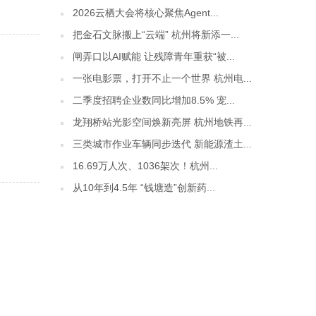
2026云栖大会将核心聚焦Agent...
把金石文脉搬上“云端” 杭州将新添一...
闸弄口以AI赋能 让残障青年重获“被...
一张电影票，打开不止一个世界 杭州电...
二季度招聘企业数同比增加8.5% 宠...
龙翔桥站光影空间焕新亮屏 杭州地铁再...
三类城市作业车辆同步迭代 新能源渣土...
16.69万人次、1036架次！杭州...
从10年到4.5年 “钱塘造”创新药...