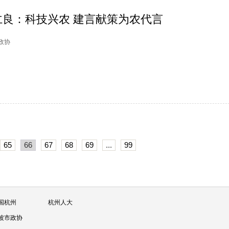
良：科技兴农 建言献策为农代言
山政协
65
66
67
68
69
...
99
国杭州
杭州人大
波市政协