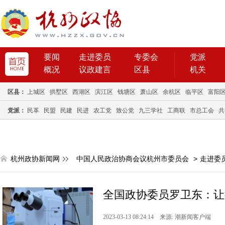
要闻
走进委员
专委会
党派
概况
议政建言
区县
机关
区县：
上城区
拱墅区
西湖区
滨江区
钱塘区
萧山区
余杭区
临平区
富阳
党派：
民革
民盟
民建
民进
农工党
致公党
九三学社
工商联
市总工会
共
杭州政协新闻网
中国人民政治协商会议杭州市委员会
>
走进委
全国政协委员罗卫东：让
2023-03-13 08:24:14 来源: 潮新闻客户端