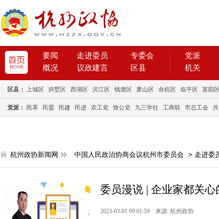
要闻
走进委员
专委会
党派
概况
议政建言
区县
机关
区县：
上城区
拱墅区
西湖区
滨江区
钱塘区
萧山区
余杭区
临平区
富阳
党派：
民革
民盟
民建
民进
农工党
致公党
九三学社
工商联
市总工会
共
杭州政协新闻网
中国人民政治协商会议杭州市委员会
>
走进委
委员漫说 | 企业家都关
2023-03-01 09:01:59 来源: 杭州政协