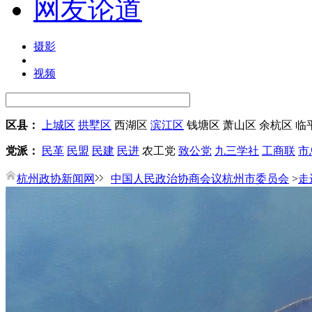
网友论道
摄影
视频
区县：
上城区
拱墅区
西湖区
滨江区
钱塘区
萧山区
余杭区
临
党派：
民革
民盟
民建
民进
农工党
致公党
九三学社
工商联
市
杭州政协新闻网
中国人民政治协商会议杭州市委员会
>
走