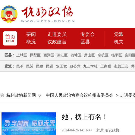
要闻
走进委员
专委会
党派
概况
议政建言
区县
机关
区县：
上城区
拱墅区
西湖区
滨江区
钱塘区
萧山区
余杭区
临平区
富阳
党派：
民革
民盟
民建
民进
农工党
致公党
九三学社
工商联
市总工会
共
杭州政协新闻网
中国人民政治协商会议杭州市委员会
>
走进委
她，榜上有名！
2024-04-26 14:16:47 来源: 临安政协