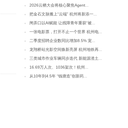
2026云栖大会将核心聚焦Agent...
把金石文脉搬上“云端” 杭州将新添一...
闸弄口以AI赋能 让残障青年重获“被...
一张电影票，打开不止一个世界 杭州电...
二季度招聘企业数同比增加8.5% 宠...
龙翔桥站光影空间焕新亮屏 杭州地铁再...
三类城市作业车辆同步迭代 新能源渣土...
16.69万人次、1036架次！杭州...
从10年到4.5年 “钱塘造”创新药...