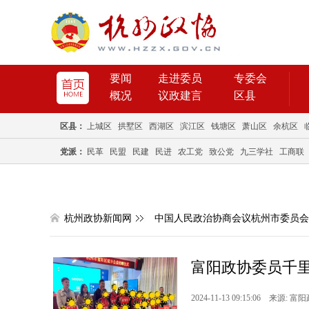
要闻
走进委员
专委会
概况
议政建言
区县
区县：
上城区
拱墅区
西湖区
滨江区
钱塘区
萧山区
余杭区
党派：
民革
民盟
民建
民进
农工党
致公党
九三学社
工商联
杭州政协新闻网
中国人民政治协商会议杭州市委员会
富阳政协委员千里
2024-11-13 09:15:06 来源: 富