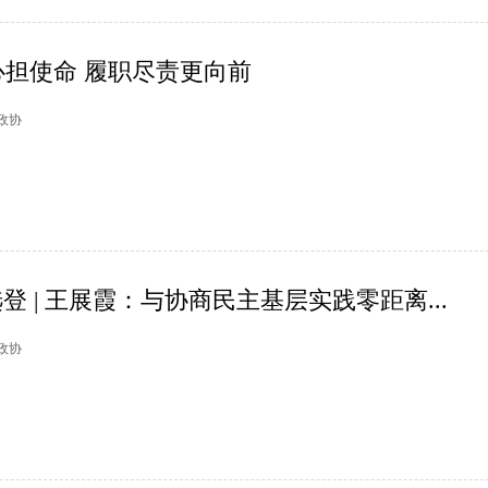
担使命 履职尽责更向前
塘政协
登 | 王展霞：与协商民主基层实践零距离...
州政协