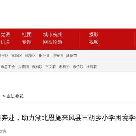
党派
社团
城市杭州
摄影
机关
专题
网友论道
视频
临平区
富阳区
临安区
桐庐县
淳安县
建德市
市总工会
共青团
市妇联
市文联
市科协
市侨联
社科联
>
走进委员
奔赴，助力湖北恩施来凤县三胡乡小学困境学生.
阳政协