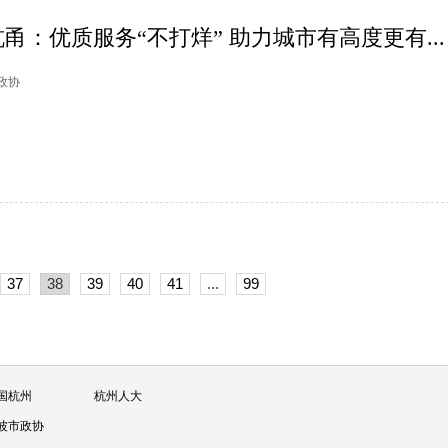
甬：优质服务“不打烊” 助力城市有高度更有...
山政协
37
38
39
40
41
...
99
国杭州
杭州人大
波市政协