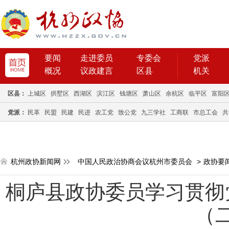
要闻
走进委员
专委会
党派
概况
议政建言
区县
机关
区县：
上城区
拱墅区
西湖区
滨江区
钱塘区
萧山区
余杭区
临平区
富阳
党派：
民革
民盟
民建
民进
农工党
致公党
九三学社
工商联
市总工会
共
杭州政协新闻网
中国人民政治协商会议杭州市委员会
>
政协要
桐庐县政协委员学习贯彻
（