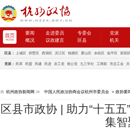
要闻
走进委员
专委会
党派
概况
议政建言
区县
机关
区县：
上城区
拱墅区
西湖区
滨江区
钱塘区
萧山区
余杭区
临平区
富阳
党派：
民革
民盟
民建
民进
农工党
致公党
九三学社
工商联
市总工会
共
杭州政协新闻网
中国人民政治协商会议杭州市委员会
>
政协要
区县市政协 | 助力“十五
集智