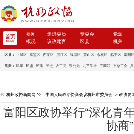
要闻
走进委员
专委会
党派
概况
议政建言
区县
机关
区县：
上城区
拱墅区
西湖区
滨江区
钱塘区
萧山区
余杭区
临平区
富阳
党派：
民革
民盟
民建
民进
农工党
致公党
九三学社
工商联
市总工会
共
杭州政协新闻网
中国人民政治协商会议杭州市委员会
>
政协要
富阳区政协举行“深化青年
协商