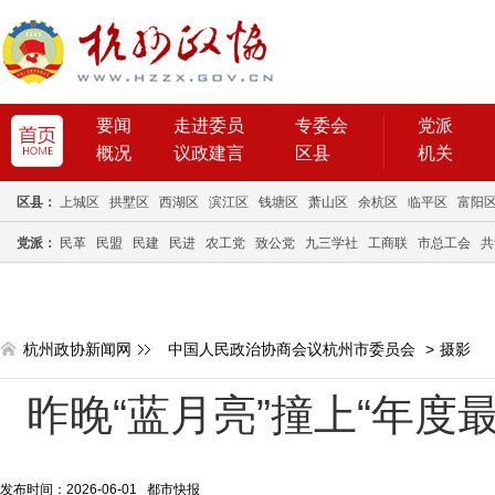
要闻
走进委员
专委会
党派
概况
议政建言
区县
机关
区县：
上城区
拱墅区
西湖区
滨江区
钱塘区
萧山区
余杭区
临平区
富阳
党派：
民革
民盟
民建
民进
农工党
致公党
九三学社
工商联
市总工会
共
杭州政协新闻网
中国人民政治协商会议杭州市委员会
>
摄影
昨晚“蓝月亮”撞上“年度
发布时间：2026-06-01 都市快报