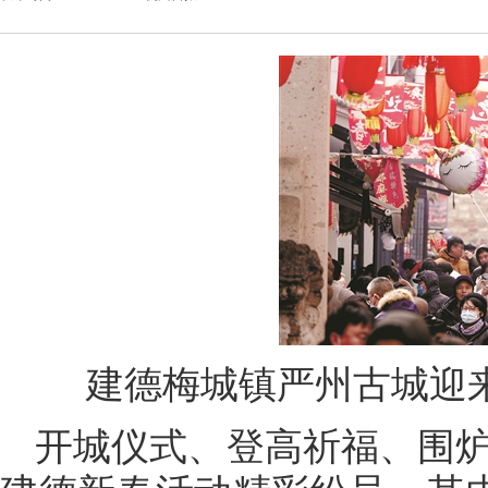
建德梅城镇严州古城迎来
开城仪式、登高祈福、围炉