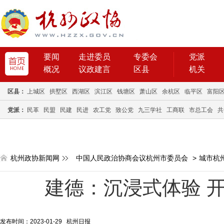
要闻
走进委员
专委会
党派
概况
议政建言
区县
机关
区县：
上城区
拱墅区
西湖区
滨江区
钱塘区
萧山区
余杭区
临平区
富阳
党派：
民革
民盟
民建
民进
农工党
致公党
九三学社
工商联
市总工会
共
杭州政协新闻网
中国人民政治协商会议杭州市委员会
>
城市杭
建德：沉浸式体验 开
发布时间：2023-01-29 杭州日报