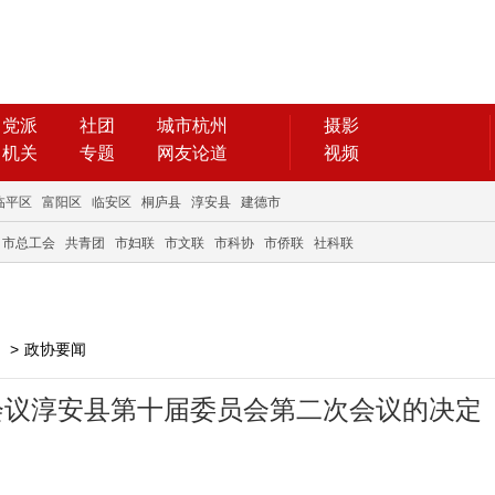
党派
社团
城市杭州
摄影
机关
专题
网友论道
视频
临平区
富阳区
临安区
桐庐县
淳安县
建德市
市总工会
共青团
市妇联
市文联
市科协
市侨联
社科联
>
政协要闻
会议淳安县第十届委员会第二次会议的决定