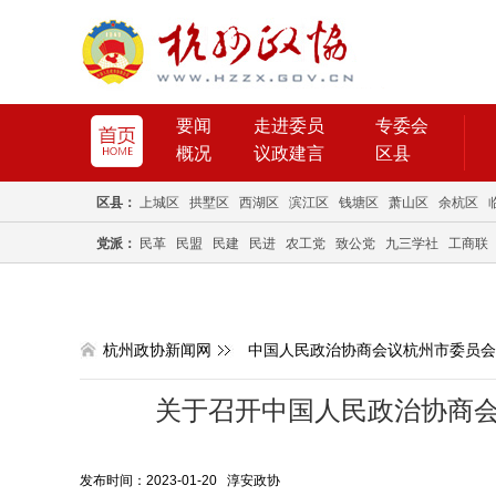
要闻
走进委员
专委会
概况
议政建言
区县
区县：
上城区
拱墅区
西湖区
滨江区
钱塘区
萧山区
余杭区
党派：
民革
民盟
民建
民进
农工党
致公党
九三学社
工商联
杭州政协新闻网
中国人民政治协商会议杭州市委员会
关于召开中国人民政治协商
发布时间：2023-01-20 淳安政协