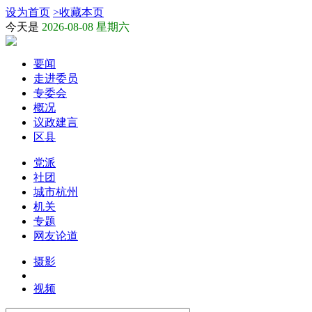
设为首页
>
收藏本页
今天是
2026-08-08 星期六
要闻
走进委员
专委会
概况
议政建言
区县
党派
社团
城市杭州
机关
专题
网友论道
摄影
视频