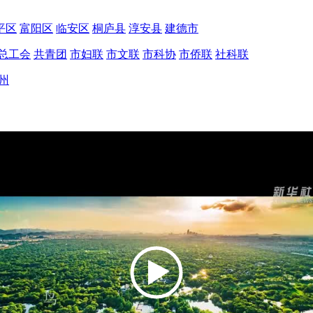
平区
富阳区
临安区
桐庐县
淳安县
建德市
总工会
共青团
市妇联
市文联
市科协
市侨联
社科联
州