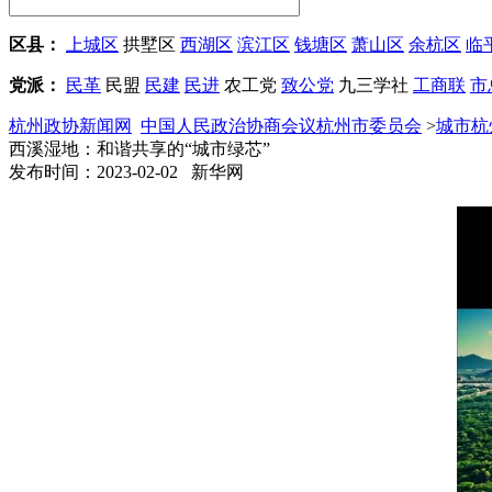
区县：
上城区
拱墅区
西湖区
滨江区
钱塘区
萧山区
余杭区
临
党派：
民革
民盟
民建
民进
农工党
致公党
九三学社
工商联
市
杭州政协新闻网
中国人民政治协商会议杭州市委员会
>
城市杭
西溪湿地：和谐共享的“城市绿芯”
发布时间：2023-02-02 新华网