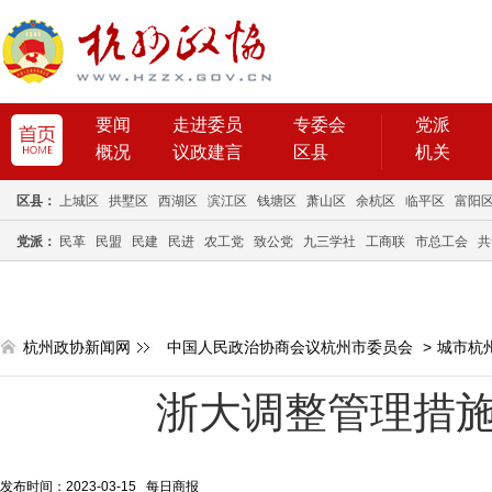
要闻
走进委员
专委会
党派
概况
议政建言
区县
机关
区县：
上城区
拱墅区
西湖区
滨江区
钱塘区
萧山区
余杭区
临平区
富阳
党派：
民革
民盟
民建
民进
农工党
致公党
九三学社
工商联
市总工会
共
杭州政协新闻网
中国人民政治协商会议杭州市委员会
>
城市杭
浙大调整管理措施
发布时间：2023-03-15 每日商报