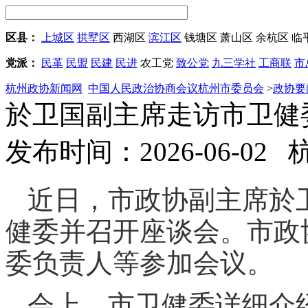
区县：
上城区
拱墅区
西湖区
滨江区
钱塘区
萧山区
余杭区
临
党派：
民革
民盟
民建
民进
农工党
致公党
九三学社
工商联
市
杭州政协新闻网
中国人民政治协商会议杭州市委员会
>
政协要
於卫国副主席走访市卫健
发布时间：2026-06-02
近日，市政协副主席於
健委并召开座谈会。市政
委负责人等参加会议。
会上，市卫健委详细介