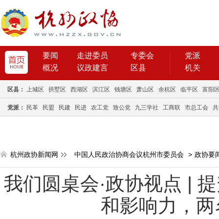
要闻
走进委员
专委会
党派
概况
议政建言
区县
机关
区县：
上城区
拱墅区
西湖区
滨江区
钱塘区
萧山区
余杭区
临平区
富阳
党派：
民革
民盟
民建
民进
农工党
致公党
九三学社
工商联
市总工会
共
杭州政协新闻网
中国人民政治协商会议杭州市委员会
>
政协要
我们圆桌会·政协视点 |
和影响力，两