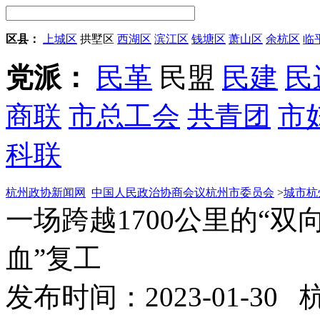
区县：
上城区
拱墅区
西湖区
滨江区
钱塘区
萧山区
余杭区
临
党派：
民革
民盟
民建
民
商联
市总工会
共青团
市
科联
杭州政协新闻网
中国人民政治协商会议杭州市委员会
>
城市杭
一场跨越1700公里的“双
血”复工
发布时间：2023-01-30 