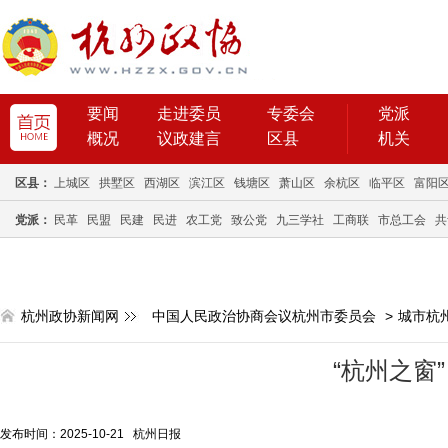
要闻
走进委员
专委会
党派
概况
议政建言
区县
机关
区县：
上城区
拱墅区
西湖区
滨江区
钱塘区
萧山区
余杭区
临平区
富阳
党派：
民革
民盟
民建
民进
农工党
致公党
九三学社
工商联
市总工会
共
杭州政协新闻网
中国人民政治协商会议杭州市委员会
>
城市杭
“杭州之窗
发布时间：2025-10-21 杭州日报