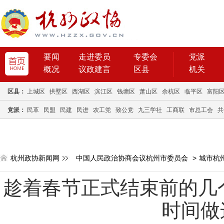
要闻
走进委员
专委会
党派
概况
议政建言
区县
机关
区县：
上城区
拱墅区
西湖区
滨江区
钱塘区
萧山区
余杭区
临平区
富阳
党派：
民革
民盟
民建
民进
农工党
致公党
九三学社
工商联
市总工会
共
杭州政协新闻网
中国人民政治协商会议杭州市委员会
>
城市杭
趁着春节正式结束前的几
时间做