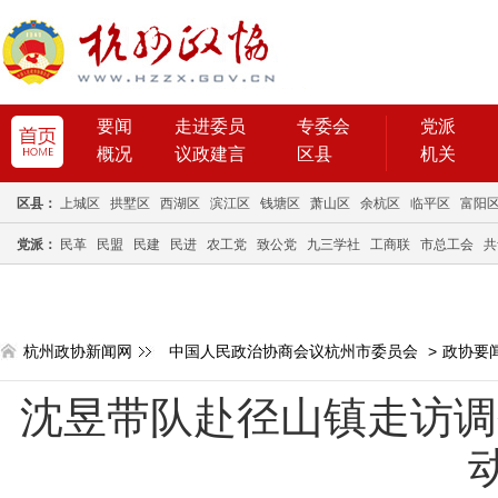
要闻
走进委员
专委会
党派
概况
议政建言
区县
机关
区县：
上城区
拱墅区
西湖区
滨江区
钱塘区
萧山区
余杭区
临平区
富阳
党派：
民革
民盟
民建
民进
农工党
致公党
九三学社
工商联
市总工会
共
杭州政协新闻网
中国人民政治协商会议杭州市委员会
>
政协要
沈昱带队赴径山镇走访调