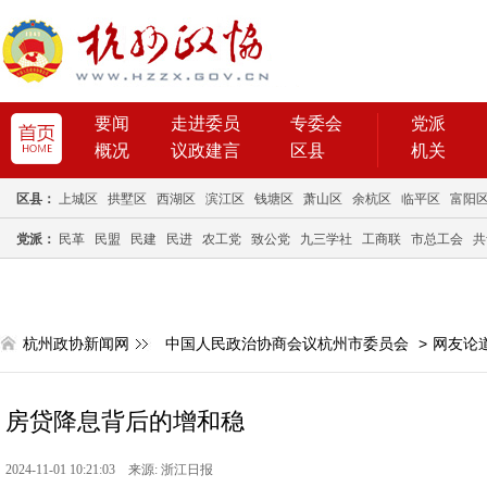
要闻
走进委员
专委会
党派
概况
议政建言
区县
机关
区县：
上城区
拱墅区
西湖区
滨江区
钱塘区
萧山区
余杭区
临平区
富阳
党派：
民革
民盟
民建
民进
农工党
致公党
九三学社
工商联
市总工会
共
杭州政协新闻网
中国人民政治协商会议杭州市委员会
>
网友论
房贷降息背后的增和稳
2024-11-01 10:21:03 来源: 浙江日报