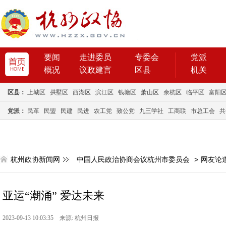
要闻
走进委员
专委会
党派
概况
议政建言
区县
机关
区县：
上城区
拱墅区
西湖区
滨江区
钱塘区
萧山区
余杭区
临平区
富阳
党派：
民革
民盟
民建
民进
农工党
致公党
九三学社
工商联
市总工会
共
杭州政协新闻网
中国人民政治协商会议杭州市委员会
>
网友论
亚运“潮涌” 爱达未来
2023-09-13 10:03:35 来源: 杭州日报