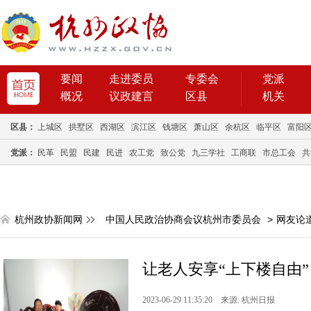
要闻
走进委员
专委会
党派
概况
议政建言
区县
机关
区县：
上城区
拱墅区
西湖区
滨江区
钱塘区
萧山区
余杭区
临平区
富阳
党派：
民革
民盟
民建
民进
农工党
致公党
九三学社
工商联
市总工会
共
杭州政协新闻网
中国人民政治协商会议杭州市委员会
>
网友论
让老人安享“上下楼自由”
2023-06-29 11:35:20 来源: 杭州日报