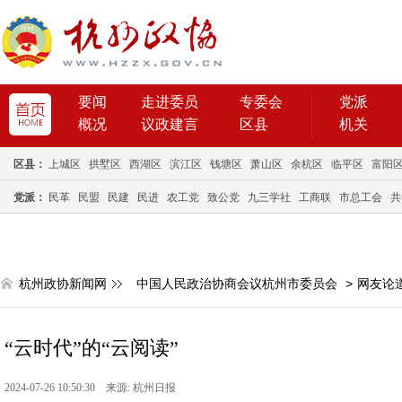
要闻
走进委员
专委会
党派
概况
议政建言
区县
机关
区县：
上城区
拱墅区
西湖区
滨江区
钱塘区
萧山区
余杭区
临平区
富阳
党派：
民革
民盟
民建
民进
农工党
致公党
九三学社
工商联
市总工会
共
杭州政协新闻网
中国人民政治协商会议杭州市委员会
>
网友论
“云时代”的“云阅读”
2024-07-26 10:50:30 来源: 杭州日报