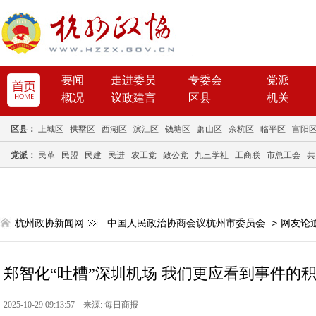
要闻
走进委员
专委会
党派
概况
议政建言
区县
机关
区县：
上城区
拱墅区
西湖区
滨江区
钱塘区
萧山区
余杭区
临平区
富阳
党派：
民革
民盟
民建
民进
农工党
致公党
九三学社
工商联
市总工会
共
杭州政协新闻网
中国人民政治协商会议杭州市委员会
>
网友论
郑智化“吐槽”深圳机场 我们更应看到事件的
2025-10-29 09:13:57 来源: 每日商报