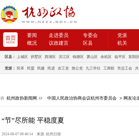
要闻
走进委员
专委会
党派
概况
议政建言
区县
机关
区县：
上城区
拱墅区
西湖区
滨江区
钱塘区
萧山区
余杭区
临平区
富阳
党派：
民革
民盟
民建
民进
农工党
致公党
九三学社
工商联
市总工会
共
杭州政协新闻网
中国人民政治协商会议杭州市委员会
>
网友论
“节”尽所能 平稳度夏
2024-08-07 09:46:14 来源: 杭州日报