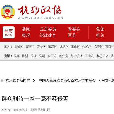
要闻
走进委员
专委会
党派
概况
议政建言
区县
机关
区县：
上城区
拱墅区
西湖区
滨江区
钱塘区
萧山区
余杭区
临平区
富阳
党派：
民革
民盟
民建
民进
农工党
致公党
九三学社
工商联
市总工会
共
杭州政协新闻网
中国人民政治协商会议杭州市委员会
>
网友论
群众利益一丝一毫不容侵害
2024-04-10 09:52:25 来源: 杭州日报