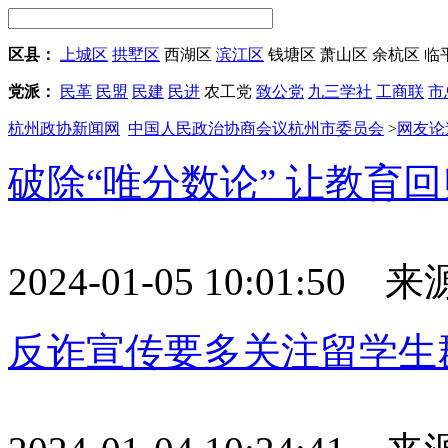
区县：
上城区
拱墅区
西湖区
滨江区
钱塘区
萧山区
余杭区
临
党派：
民革
民盟
民建
民进
农工党
致公党
九三学社
工商联
市
杭州政协新闻网
中国人民政治协商会议杭州市委员会
>
网友论
破除“唯分数论” 让教育
2024-01-05 10:01:50
反诈宣传要多关注留学生