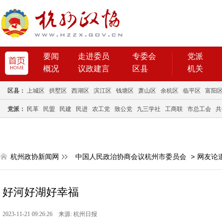
要闻
走进委员
专委会
党派
概况
议政建言
区县
机关
区县：
上城区
拱墅区
西湖区
滨江区
钱塘区
萧山区
余杭区
临平区
富阳
党派：
民革
民盟
民建
民进
农工党
致公党
九三学社
工商联
市总工会
共
杭州政协新闻网
中国人民政治协商会议杭州市委员会
>
网友论
好河好湖好幸福
2023-11-21 09:26:26 来源: 杭州日报