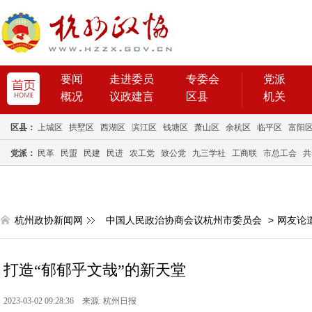
要闻
走进委员
专委会
党派
概况
议政建言
区县
机关
区县：
上城区
拱墅区
西湖区
滨江区
钱塘区
萧山区
余杭区
临平区
富阳
党派：
民革
民盟
民建
民进
农工党
致公党
九三学社
工商联
市总工会
共
杭州政协新闻网
中国人民政治协商会议杭州市委员会
>
网友论
打造“郁郁乎文哉”的新天堂
2023-03-02 09:28:36 来源: 杭州日报