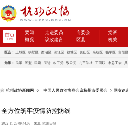
要闻
走进委员
专委会
党派
概况
议政建言
区县
机关
区县：
上城区
拱墅区
西湖区
滨江区
钱塘区
萧山区
余杭区
临平区
富阳
党派：
民革
民盟
民建
民进
农工党
致公党
九三学社
工商联
市总工会
共
杭州政协新闻网
中国人民政治协商会议杭州市委员会
>
网友论
全方位筑牢疫情防控防线
2022-11-23 09:44:08 来源: 杭州日报