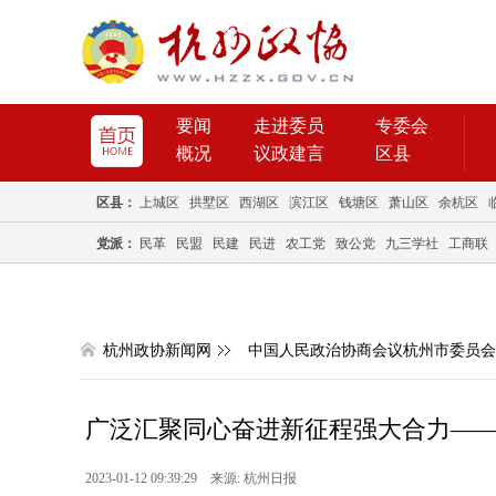
要闻
走进委员
专委会
概况
议政建言
区县
区县：
上城区
拱墅区
西湖区
滨江区
钱塘区
萧山区
余杭区
党派：
民革
民盟
民建
民进
农工党
致公党
九三学社
工商联
杭州政协新闻网
中国人民政治协商会议杭州市委员会
广泛汇聚同心奋进新征程强大合力——热
2023-01-12 09:39:29 来源: 杭州日报