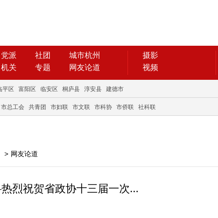
党派
社团
城市杭州
摄影
机关
专题
网友论道
视频
临平区
富阳区
临安区
桐庐县
淳安县
建德市
市总工会
共青团
市妇联
市文联
市科协
市侨联
社科联
>
网友论道
烈祝贺省政协十三届一次...