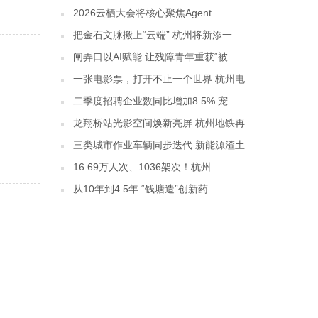
2026云栖大会将核心聚焦Agent...
把金石文脉搬上“云端” 杭州将新添一...
闸弄口以AI赋能 让残障青年重获“被...
一张电影票，打开不止一个世界 杭州电...
二季度招聘企业数同比增加8.5% 宠...
龙翔桥站光影空间焕新亮屏 杭州地铁再...
三类城市作业车辆同步迭代 新能源渣土...
16.69万人次、1036架次！杭州...
从10年到4.5年 “钱塘造”创新药...