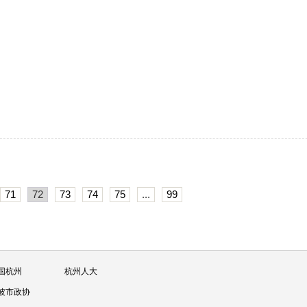
71
72
73
74
75
...
99
国杭州
杭州人大
波市政协