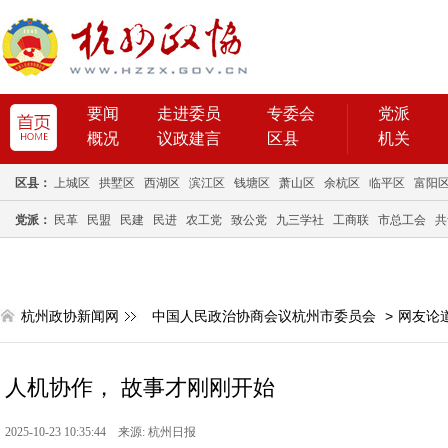
要闻
走进委员
专委会
党派
概况
议政建言
区县
机关
区县：
上城区
拱墅区
西湖区
滨江区
钱塘区
萧山区
余杭区
临平区
富阳
党派：
民革
民盟
民建
民进
农工党
致公党
九三学社
工商联
市总工会
共
杭州政协新闻网
中国人民政治协商会议杭州市委员会
>
网友论
人机协作， 故事才刚刚开始
2025-10-23 10:35:44 来源: 杭州日报