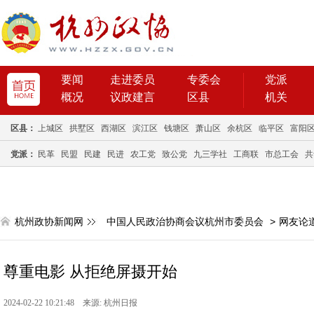
要闻
走进委员
专委会
党派
概况
议政建言
区县
机关
区县：
上城区
拱墅区
西湖区
滨江区
钱塘区
萧山区
余杭区
临平区
富阳
党派：
民革
民盟
民建
民进
农工党
致公党
九三学社
工商联
市总工会
共
杭州政协新闻网
中国人民政治协商会议杭州市委员会
>
网友论
尊重电影 从拒绝屏摄开始
2024-02-22 10:21:48 来源: 杭州日报