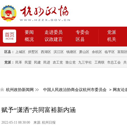
要闻
走进委员
专委会
党派
概况
议政建言
区县
机关
区县：
上城区
拱墅区
西湖区
滨江区
钱塘区
萧山区
余杭区
临平区
富阳
党派：
民革
民盟
民建
民进
农工党
致公党
九三学社
工商联
市总工会
共
杭州政协新闻网
中国人民政治协商会议杭州市委员会
>
网友论
赋予“潇洒”共同富裕新内涵
2022-05-11 08:30:00 来源: 杭州日报