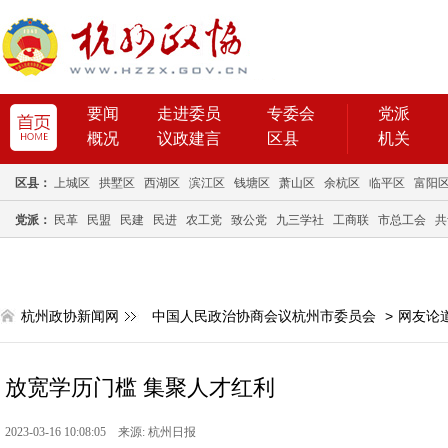
要闻
走进委员
专委会
党派
概况
议政建言
区县
机关
区县：
上城区
拱墅区
西湖区
滨江区
钱塘区
萧山区
余杭区
临平区
富阳
党派：
民革
民盟
民建
民进
农工党
致公党
九三学社
工商联
市总工会
共
杭州政协新闻网
中国人民政治协商会议杭州市委员会
>
网友论
放宽学历门槛 集聚人才红利
2023-03-16 10:08:05 来源: 杭州日报