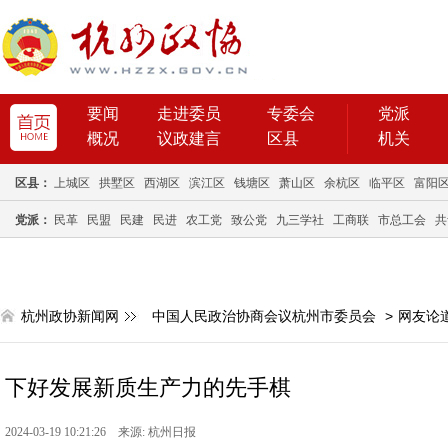
要闻
走进委员
专委会
党派
概况
议政建言
区县
机关
区县：
上城区
拱墅区
西湖区
滨江区
钱塘区
萧山区
余杭区
临平区
富阳
党派：
民革
民盟
民建
民进
农工党
致公党
九三学社
工商联
市总工会
共
杭州政协新闻网
中国人民政治协商会议杭州市委员会
>
网友论
下好发展新质生产力的先手棋
2024-03-19 10:21:26 来源: 杭州日报