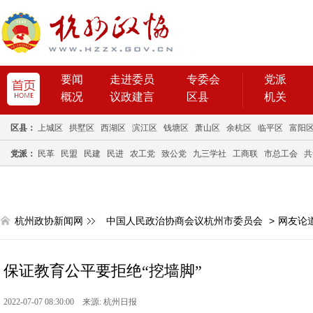
要闻
走进委员
专委会
党派
概况
议政建言
区县
机关
区县：
上城区
拱墅区
西湖区
滨江区
钱塘区
萧山区
余杭区
临平区
富阳
党派：
民革
民盟
民建
民进
农工党
致公党
九三学社
工商联
市总工会
共
杭州政协新闻网
中国人民政治协商会议杭州市委员会
>
网友论
保证教育公平要拒绝“挖墙脚”
2022-07-07 08:30:00 来源: 杭州日报