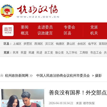
要闻
走进委员
专委会
党派
概况
议政建言
区县
机关
区县：
上城区
拱墅区
西湖区
滨江区
钱塘区
萧山区
余杭区
临平区
富阳
党派：
民革
民盟
民建
民进
农工党
致公党
九三学社
工商联
市总工会
共
杭州政协新闻网
中国人民政治协商会议杭州市委员会
>
摄影
善良没有国界！外交部点
2026-04-10 16:34:22 来源: 都市快报