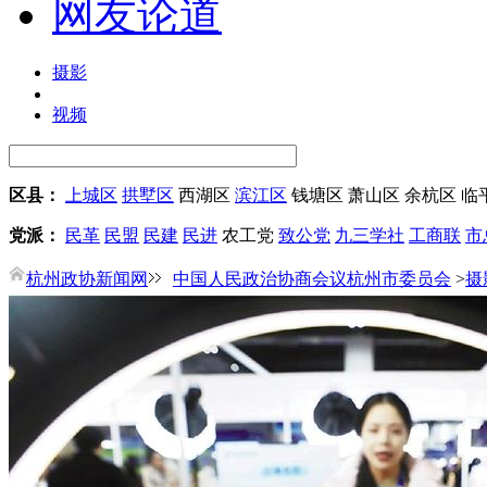
网友论道
摄影
视频
区县：
上城区
拱墅区
西湖区
滨江区
钱塘区
萧山区
余杭区
临
党派：
民革
民盟
民建
民进
农工党
致公党
九三学社
工商联
市
杭州政协新闻网
中国人民政治协商会议杭州市委员会
>
摄