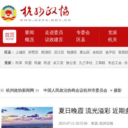
要闻
走进委员
专委会
党派
概况
议政建言
区县
机关
区县：
上城区
拱墅区
西湖区
滨江区
钱塘区
萧山区
余杭区
临平区
富阳
党派：
民革
民盟
民建
民进
农工党
致公党
九三学社
工商联
市总工会
共
杭州政协新闻网
中国人民政治协商会议杭州市委员会
>
摄影
夏日晚霞 流光溢彩 近期多
2025-07-11 10:53:06 来源: 杭州日报