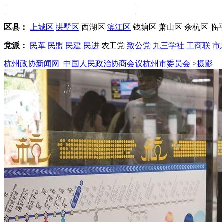
区县：
上城区
拱墅区
西湖区
滨江区
钱塘区
萧山区
余杭区
临
党派：
民革
民盟
民建
民进
农工党
致公党
九三学社
工商联
市
杭州政协新闻网
中国人民政治协商会议杭州市委员会
>
摄影