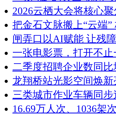
2026云栖大会将核心聚焦Ag
把金石文脉搬上“云端” 
闸弄口以AI赋能 让残障青
一张电影票，打开不止一
二季度招聘企业数同比增加8
龙翔桥站光影空间焕新亮
三类城市作业车辆同步迭
16.69万人次、1036架次