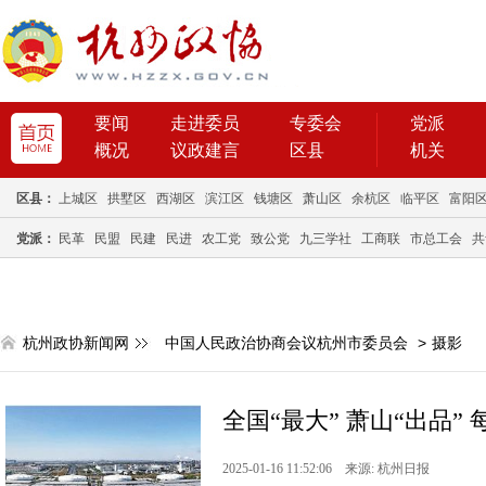
要闻
走进委员
专委会
党派
概况
议政建言
区县
机关
区县：
上城区
拱墅区
西湖区
滨江区
钱塘区
萧山区
余杭区
临平区
富阳
党派：
民革
民盟
民建
民进
农工党
致公党
九三学社
工商联
市总工会
共
杭州政协新闻网
中国人民政治协商会议杭州市委员会
>
摄影
全国“最大” 萧山“出品” 
2025-01-16 11:52:06 来源: 杭州日报