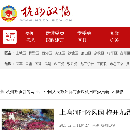
要闻
走进委员
专委会
党派
概况
议政建言
区县
机关
区县：
上城区
拱墅区
西湖区
滨江区
钱塘区
萧山区
余杭区
临平区
富阳
党派：
民革
民盟
民建
民进
农工党
致公党
九三学社
工商联
市总工会
共
杭州政协新闻网
中国人民政治协商会议杭州市委员会
>
摄影
上塘河畔吟风园 梅开九
2025-02-11 11:04:27 来源: 杭州日报