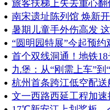
旅客扶梯上失去重心翻倒 
南宋遗址陈列馆 焕新
暑期儿童手外伤高发 
“圆明园特展”今起预约观
首个双线洞通！地铁18号
九堡：从“刚需上车”到“改
杭州首条跨江低空配送
文一西路西延工程加速推
17℃新安江上划桨板，今