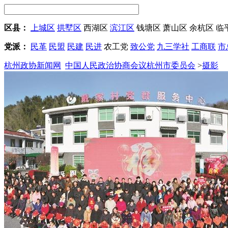
区县：
上城区
拱墅区
西湖区
滨江区
钱塘区
萧山区
余杭区
临
党派：
民革
民盟
民建
民进
农工党
致公党
九三学社
工商联
市
杭州政协新闻网
中国人民政治协商会议杭州市委员会
>
摄影