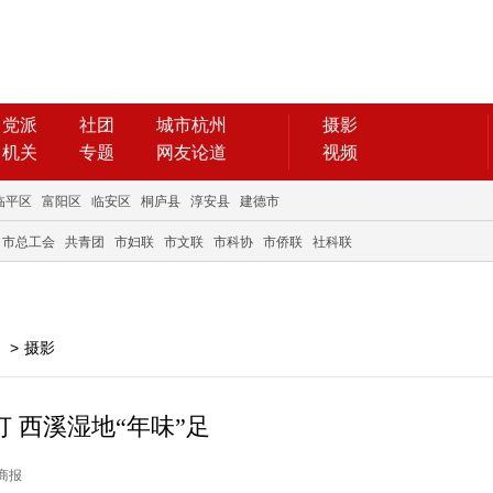
党派
社团
城市杭州
摄影
机关
专题
网友论道
视频
临平区
富阳区
临安区
桐庐县
淳安县
建德市
市总工会
共青团
市妇联
市文联
市科协
市侨联
社科联
>
摄影
灯 西溪湿地“年味”足
日商报