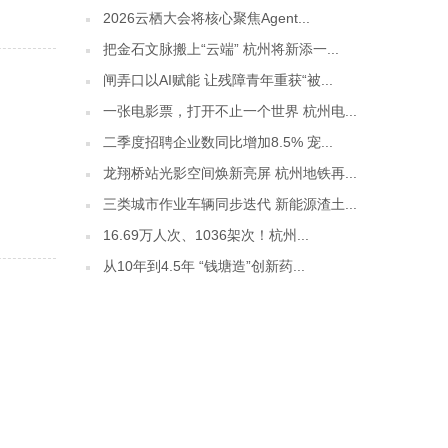
2026云栖大会将核心聚焦Agent...
把金石文脉搬上“云端” 杭州将新添一...
闸弄口以AI赋能 让残障青年重获“被...
一张电影票，打开不止一个世界 杭州电...
二季度招聘企业数同比增加8.5% 宠...
龙翔桥站光影空间焕新亮屏 杭州地铁再...
三类城市作业车辆同步迭代 新能源渣土...
16.69万人次、1036架次！杭州...
从10年到4.5年 “钱塘造”创新药...