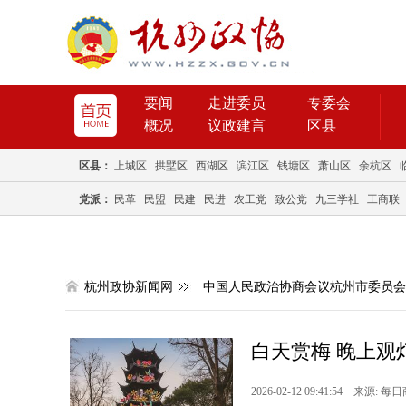
要闻
走进委员
专委会
概况
议政建言
区县
区县：
上城区
拱墅区
西湖区
滨江区
钱塘区
萧山区
余杭区
党派：
民革
民盟
民建
民进
农工党
致公党
九三学社
工商联
杭州政协新闻网
中国人民政治协商会议杭州市委员会
白天赏梅 晚上观
2026-02-12 09:41:54 来源: 每