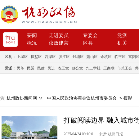
要闻
走进委员
专委会
党派
概况
议政建言
区县
机关
区县：
上城区
拱墅区
西湖区
滨江区
钱塘区
萧山区
余杭区
临平区
富阳
党派：
民革
民盟
民建
民进
农工党
致公党
九三学社
工商联
市总工会
共
杭州政协新闻网
中国人民政治协商会议杭州市委员会
>
摄影
打破阅读边界 融入城市
2025-04-24 09:10:01 来源: 杭州日报