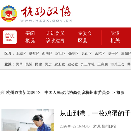
要闻
走进委员
专委会
党派
概况
议政建言
区县
机关
区县：
上城区
拱墅区
西湖区
滨江区
钱塘区
萧山区
余杭区
临平区
富阳
党派：
民革
民盟
民建
民进
农工党
致公党
九三学社
工商联
市总工会
共
杭州政协新闻网
中国人民政治协商会议杭州市委员会
>
摄影
从山到港，一枚鸡蛋的千
2026-04-29 16:44:46 来源: 杭州日报