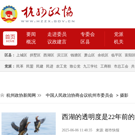
要闻
走进委员
专委会
党派
概况
议政建言
区县
机关
区县：
上城区
拱墅区
西湖区
滨江区
钱塘区
萧山区
余杭区
临平区
富阳
党派：
民革
民盟
民建
民进
农工党
致公党
九三学社
工商联
市总工会
共
杭州政协新闻网
中国人民政治协商会议杭州市委员会
>
摄影
西湖的透明度是22年前
2025-06-06 11:48:35 来源: 都市快报